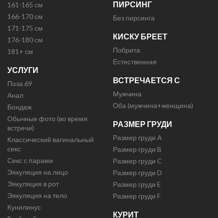
ПИРСИНГ
161-165 см
166-170 см
Без пирсинга
171-175 см
КИСКУ БРЕЕТ
176-180 см
Побрита
181+ см
Естественная
УСЛУГИ
ВСТРЕЧАЕТСЯ С
Поза 69
Мужчина
Анал
Оба (мужчина+женщина)
Бондаж
Обычные фото (во время
РАЗМЕР ГРУДИ
встречи)
Размер груди A
Классический вагинальный
секс
Размер груди B
Секс с парами
Размер груди C
Эякуляция на лицо
Размер груди D
Эякуляция в рот
Размер груди E
Эякуляция на тело
Размер груди F
Кунилинус
КУРИТ