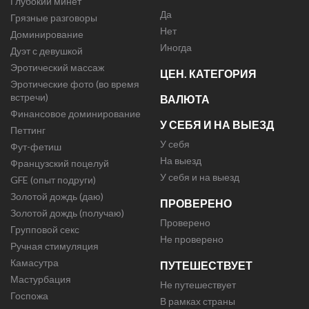
Глубокий минет
Да
Грязные разговоры
Нет
Доминирование
Иногда
Дуэт с девушкой
Эротический массаж
ЦЕН. КАТЕГОРИЯ
Эротические фото (во время
встречи)
ВАЛЮТА
Финансовое доминирование
У СЕБЯ И НА ВЫЕЗД
Петтинг
У себя
Фут-фетиш
На выезд
Французский поцелуй
У себя и на выезд
GFE (опыт подруги)
Золотой дождь (даю)
ПРОВЕРЕНО
Золотой дождь (получаю)
Проверено
Групповой секс
Не проверено
Ручная стимуляция
Камасутра
ПУТЕШЕСТВУЕТ
Мастурбация
Не путешествует
Госпожа
В рамках страны