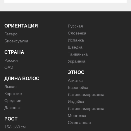
ОРИЕНТАЦИЯ
Русская
Словенка
Гетеро
Испанка
Бисексуалка
Шведка
СТРАНА
Тайванька
Россия
Украинка
ОАЭ
ЭТНОС
ДЛИНА ВОЛОС
Азиатка
Лысая
Европейка
Короткие
Латиноамериканка
Средние
Индийка
Длинные
Латиноамериканка
Монголка
РОСТ
Смешанная
156-160 см