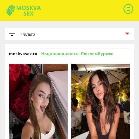
Фильтр
ПАРАМЕТРЫ
moskvasex.ru
Национальность: Люксембуржка
РАЗМЕР ГРУДИ
Размер груди A
93
Размер груди B
178
Размер груди C
114
Размер груди D
14
Размер груди E
6
Размер груди F
1
КИСКУ БРЕЕТ