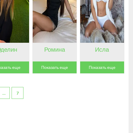
Эделин
Ромина
Исла
казать еще
Показать еще
Показать еще
…
7