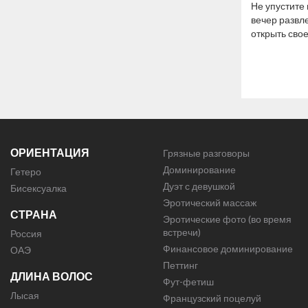
Не упустите
вечер развл
открыть свое
ОРИЕНТАЦИЯ
Грязные разговоры
Доминирование
Гетеро
Дуэт с девушкой
Бисексуалка
Эротический массаж
СТРАНА
Эротические фото (во время
встречи)
Россия
Финансовое доминирование
ОАЭ
Петтинг
ДЛИНА ВОЛОС
Фут-фетиш
Лысая
Французский поцелуй