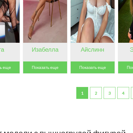
та
Изабелла
Айслинн
ь еще
Показать еще
Показать еще
По
1
2
3
4