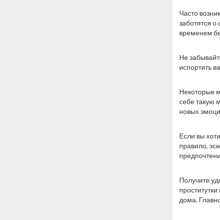
Часто возни
заботятся о
временем бе
Не забывайт
испортить в
Некоторые м
себе такую м
новых эмоци
Если вы хоти
правило, эс
предпочтени
Получите уд
проститутки
дома. Главн