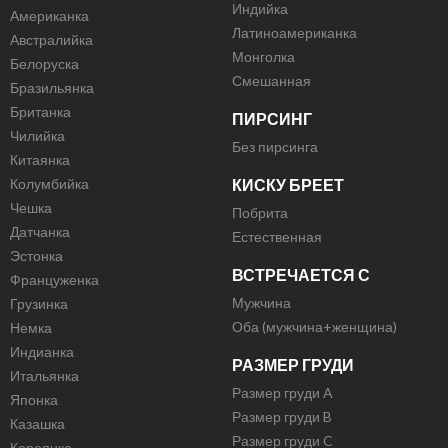
Индийка
Американка
Латиноамериканка
Австралийка
Монголка
Белоруска
Смешанная
Бразильянка
Британка
ПИРСИНГ
Чилийка
Без пирсинга
Китаянка
Колумбийка
КИСКУ БРЕЕТ
Чешка
Побрита
Датчанка
Естественная
Эстонка
ВСТРЕЧАЕТСЯ С
Француженка
Мужчина
Грузинка
Оба (мужчина+женщина)
Немка
Индианка
РАЗМЕР ГРУДИ
Итальянка
Размер груди A
Японка
Размер груди B
Казашка
Размер груди C
Кореянка