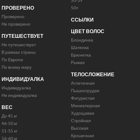
30-39
ПРОВЕРЕНО
50+
Проверено
ССЫЛКИ
Не проверено
ЦВЕТ ВОЛОС
ПУТЕШЕСТВУЕТ
Блондинка
Не путешествует
Шатенка
В рамках страны
Брюнетка
По Европе
Рыжая
По всему миру
ТЕЛОСЛОЖЕНИЕ
ИНДИВИДУАЛКА
Атлетичная
Индивидуалка
Пышногрудая
Не индивидуалка
Фигуристая
Миниатюрная
ВЕС
Худощавая
До 45 кг
Стройная
46-50 кг
Высокая
51-55 кг
Крошечная
56-60 кг