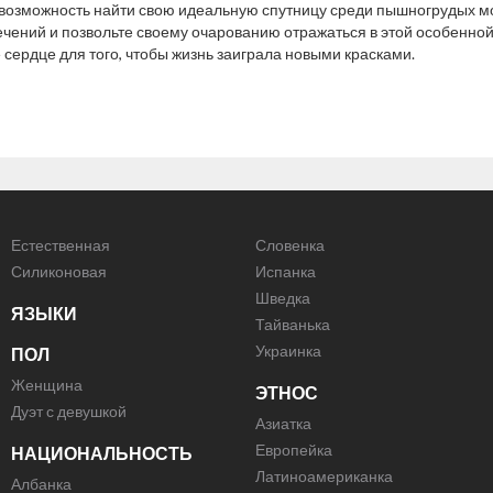
 возможность найти свою идеальную спутницу среди пышногрудых мод
ечений и позвольте своему очарованию отражаться в этой особенной 
 сердце для того, чтобы жизнь заиграла новыми красками.
Естественная
Словенка
Силиконовая
Испанка
Шведка
ЯЗЫКИ
Тайванька
Украинка
ПОЛ
Женщина
ЭТНОС
Дуэт с девушкой
Азиатка
Европейка
НАЦИОНАЛЬНОСТЬ
Латиноамериканка
Албанка