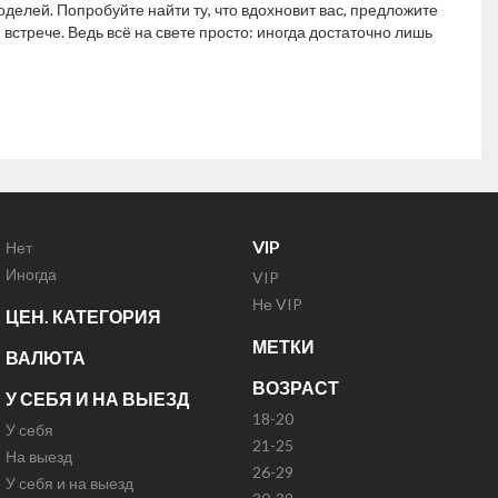
елей. Попробуйте найти ту, что вдохновит вас, предложите
встрече. Ведь всё на свете просто: иногда достаточно лишь
VIP
Нет
Иногда
VIP
Не VIP
ЦЕН. КАТЕГОРИЯ
МЕТКИ
ВАЛЮТА
ВОЗРАСТ
У СЕБЯ И НА ВЫЕЗД
18-20
У себя
21-25
На выезд
26-29
У себя и на выезд