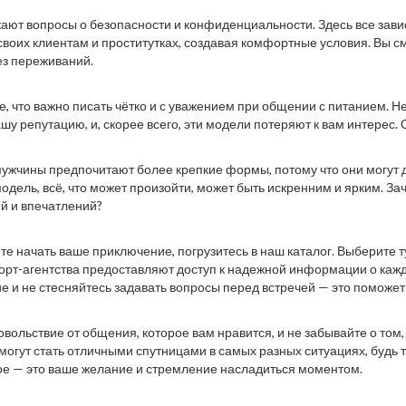
кают вопросы о безопасности и конфиденциальности. Здесь все зави
 своих клиентам и проститутках, создавая комфортные условия. Вы 
з переживаний.
е, что важно писать чётко и с уважением при общении с питанием. Н
ашу репутацию, и, скорее всего, эти модели потеряют к вам интерес
ужчины предпочитают более крепкие формы, потому что они могут 
одель, всё, что может произойти, может быть искренним и ярким. За
й и впечатлений?
те начать ваше приключение, погрузитесь в наш каталог. Выберите ту
корт-агентства предоставляют доступ к надежной информации о каж
е и не стесняйтесь задавать вопросы перед встречей — это поможет
овольствие от общения, которое вам нравится, и не забывайте о том
 могут стать отличными спутницами в самых разных ситуациях, будь
ое — это ваше желание и стремление насладиться моментом.