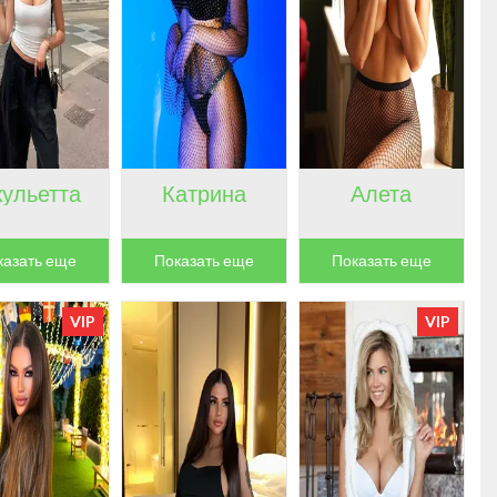
ульетта
Катрина
Алета
казать еще
Показать еще
Показать еще
VIP
VIP