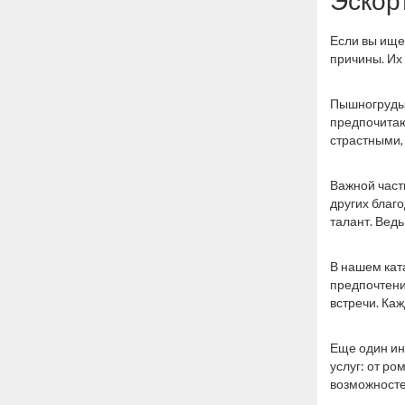
Эскор
Если вы ищет
причины. Их
Пышногрудые
предпочитаю
страстными,
Важной част
других благо
талант. Ведь
В нашем кат
предпочтения
встречи. Ка
Еще один ин
услуг: от р
возможносте