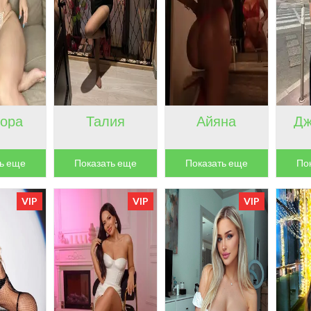
ора
Талия
Айяна
Дж
ь еще
Показать еще
Показать еще
По
VIP
VIP
VIP