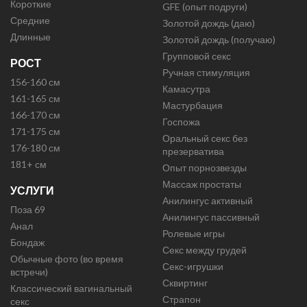
Короткие
GFE (опыт подруги)
Средние
Золотой дождь (даю)
Длинные
Золотой дождь (получаю)
Групповой секс
РОСТ
Ручная стимуляция
156-160 см
Камасутра
161-165 см
Мастурбация
166-170 см
Госпожа
171-175 см
Оральный секс без
176-180 см
презерватива
181+ см
Опыт порнозвезды
Массаж простаты
УСЛУГИ
Анилингус активный
Поза 69
Анилингус пассивный
Анал
Ролевые игры
Бондаж
Секс между грудей
Обычные фото (во время
Секс-игрушки
встречи)
Сквиртинг
Классический вагинальный
Страпон
секс