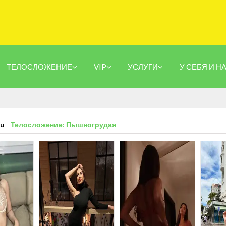
ТЕЛОСЛОЖЕНИЕ
VIP
УСЛУГИ
У СЕБЯ И Н
ru
Телосложение: Пышногрудая