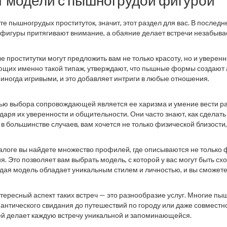
т модели с пышногрудой фигурой
е пышногрудых проституток, значит, этот раздел для вас. В последн
 фигуры притягивают внимание, а обаяние делает встречи незабыва
 проститутки могут предложить вам не только красоту, но и уверен
щих именно такой типаж, утверждают, что пышные формы создают 
 иногда игривыми, и это добавляет интриги в любые отношения.
ью выбора сопровождающей является ее харизма и умение вести р
даря их уверенности и общительности. Они часто знают, как сделать
 в большинстве случаев, вам хочется не только физической близости,
алоге вы найдете множество профилей, где описываются не только ф
. Это позволяет вам выбрать модель, с которой у вас могут быть сх
ждая модель обладает уникальным стилем и личностью, и вы сможете
тересный аспект таких встреч — это разнообразие услуг. Многие п
омантического свидания до путешествий по городу или даже совместн
й делает каждую встречу уникальной и запоминающейся.