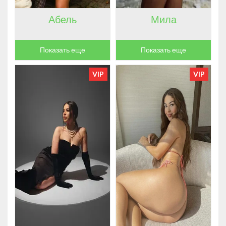
Абель
Мила
Показать еще
Показать еще
VIP
VIP