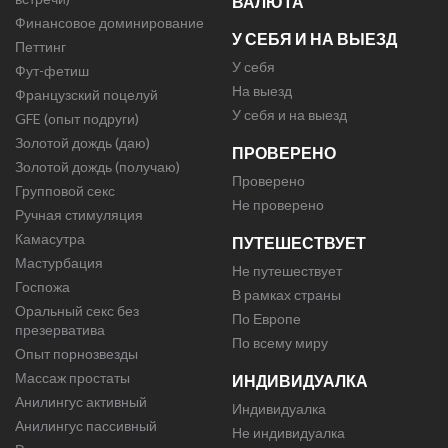
ВАЛЮТА
Финансовое доминирование
У СЕБЯ И НА ВЫЕЗД
Петтинг
У себя
Фут-фетиш
На выезд
Французский поцелуй
У себя и на выезд
GFE (опыт подруги)
Золотой дождь (даю)
ПРОВЕРЕНО
Золотой дождь (получаю)
Проверено
Групповой секс
Не проверено
Ручная стимуляция
Камасутра
ПУТЕШЕСТВУЕТ
Мастурбация
Не путешествует
Госпожа
В рамках страны
Оральный секс без
По Европе
презерватива
По всему миру
Опыт порнозвезды
Массаж простаты
ИНДИВИДУАЛКА
Анилингус активный
Индивидуалка
Анилингус пассивный
Не индивидуалка