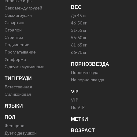
Ролевые игры
ВЕС
Секс между грудей
Секс-игрушки
До 45 кг
Сквиртинг
46-50 кг
Страпон
51-55 кг
Стриптиз
56-60 кг
Подчинение
61-65 кг
Проглатывание
66-70 кг
Униформа
ПОРНОЗВЕЗДА
С двумя мужчинами
Порно-звезда
ТИП ГРУДИ
Не порно-звезда
Естественная
VIP
Силиконовая
VIP
ЯЗЫКИ
Не VIP
ПОЛ
МЕТКИ
Женщина
ВОЗРАСТ
Дуэт с девушкой