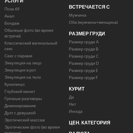
УСЛУГИ
ВСТРЕЧАЕТСЯ С
Поза 69
Мужчина
Анал
Оба (мужчина+женщина)
Бондаж
Обычные фото (во время
РАЗМЕР ГРУДИ
встречи)
Размер груди A
Классический вагинальный
секс
Размер груди B
Секс с парами
Размер груди C
Эякуляция на лицо
Размер груди D
Эякуляция в рот
Размер груди E
Эякуляция на тело
Размер груди F
Кунилинус
КУРИТ
Глубокий минет
Да
Грязные разговоры
Нет
Доминирование
Иногда
Дуэт с девушкой
Эротический массаж
ЦЕН. КАТЕГОРИЯ
Эротические фото (во время
встречи)