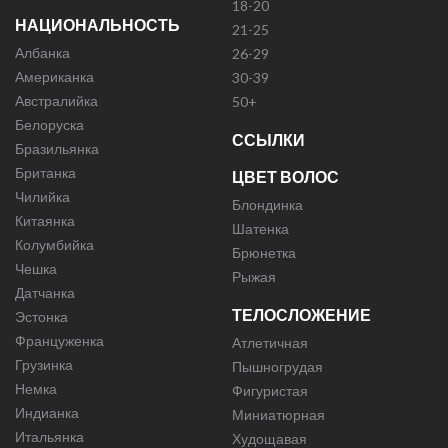
18-20
НАЦИОНАЛЬНОСТЬ
21-25
Албанка
26-29
Американка
30-39
Австралийка
50+
Белоруска
ССЫЛКИ
Бразильянка
Британка
ЦВЕТ ВОЛОС
Чилийка
Блондинка
Китаянка
Шатенка
Колумбийка
Брюнетка
Чешка
Рыжая
Датчанка
ТЕЛОСЛОЖЕНИЕ
Эстонка
Француженка
Атлетичная
Грузинка
Пышногрудая
Немка
Фигуристая
Индианка
Миниатюрная
Итальянка
Худощавая