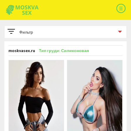
Фильтр
ПАРАМЕТРЫ
moskvasex.ru
Тип груди: Силиконовая
РАЗМЕР ГРУДИ
Размер груди A
93
Размер груди B
178
Размер груди C
114
Размер груди D
14
Размер груди E
6
Размер груди F
1
КИСКУ БРЕЕТ