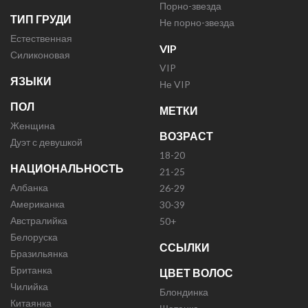
Порно-звезда
ТИП ГРУДИ
Не порно-звезда
Естественная
VIP
Силиконовая
VIP
ЯЗЫКИ
Не VIP
ПОЛ
МЕТКИ
Женщина
ВОЗРАСТ
Дуэт с девушкой
18-20
НАЦИОНАЛЬНОСТЬ
21-25
Албанка
26-29
Американка
30-39
Австралийка
50+
Белоруска
ССЫЛКИ
Бразильянка
Британка
ЦВЕТ ВОЛОС
Чилийка
Блондинка
Китаянка