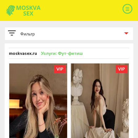
Фильтр
ПАРАМЕТРЫ
moskvasex.ru
Услуги: Фут-фетиш
РАЗМЕР ГРУДИ
VIP
VIP
Размер груди A
93
Размер груди B
178
Размер груди C
114
Размер груди D
14
Размер груди E
6
Размер груди F
1
КИСКУ БРЕЕТ