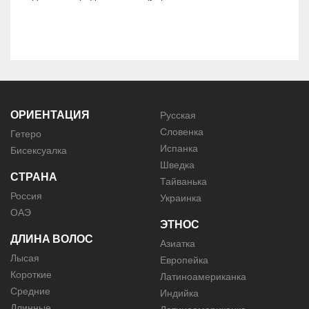
ОРИЕНТАЦИЯ
Русская
Словенка
Гетеро
Испанка
Бисексуалка
Шведка
СТРАНА
Тайванька
Россия
Украинка
ОАЭ
ЭТНОС
ДЛИНА ВОЛОС
Азиатка
Лысая
Европейка
Короткие
Латиноамериканка
Средние
Индийка
Длинные