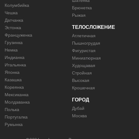
Шатенка
Колумбийка
Брюнетка
Чешка
Рыжая
Датчанка
ТЕЛОСЛОЖЕНИЕ
Эстонка
Француженка
Атлетичная
Грузинка
Пышногрудая
Немка
Фигуристая
Индианка
Миниатюрная
Итальянка
Худощавая
Японка
Стройная
Казашка
Высокая
Кореянка
Крошечная
Мексиканка
ГОРОД
Молдаванка
Дубай
Полька
Москва
Португалка
Румынка