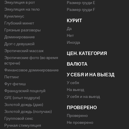
Эякуляция в рот
Размер груди E
Эякуляция на тело
Размер груди F
Кунилинус
КУРИТ
Глубокий минет
Да
Грязные разговоры
Нет
Доминирование
Иногда
Дуэт с девушкой
Эротический массаж
ЦЕН. КАТЕГОРИЯ
Эротические фото (во время
встречи)
ВАЛЮТА
Финансовое доминирование
У СЕБЯ И НА ВЫЕЗД
Петтинг
У себя
Фут-фетиш
На выезд
Французский поцелуй
У себя и на выезд
GFE (опыт подруги)
Золотой дождь (даю)
ПРОВЕРЕНО
Золотой дождь (получаю)
Проверено
Групповой секс
Не проверено
Ручная стимуляция