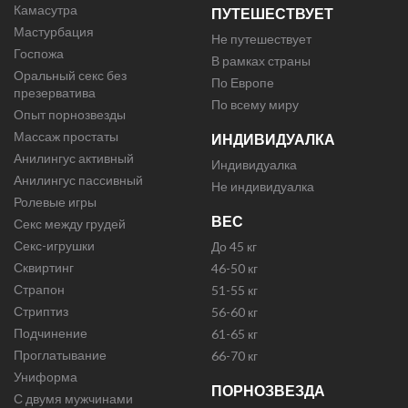
Камасутра
ПУТЕШЕСТВУЕТ
Мастурбация
Не путешествует
Госпожа
В рамках страны
Оральный секс без
По Европе
презерватива
По всему миру
Опыт порнозвезды
Массаж простаты
ИНДИВИДУАЛКА
Анилингус активный
Индивидуалка
Анилингус пассивный
Не индивидуалка
Ролевые игры
ВЕС
Секс между грудей
Секс-игрушки
До 45 кг
Сквиртинг
46-50 кг
Страпон
51-55 кг
Стриптиз
56-60 кг
Подчинение
61-65 кг
Проглатывание
66-70 кг
Униформа
ПОРНОЗВЕЗДА
С двумя мужчинами