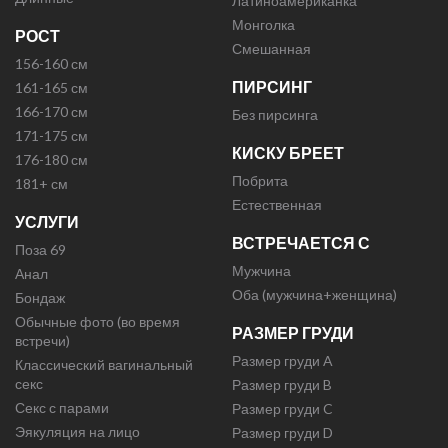
Латиноамериканка
Монголка
РОСТ
Смешанная
156-160 см
ПИРСИНГ
161-165 см
166-170 см
Без пирсинга
171-175 см
КИСКУ БРЕЕТ
176-180 см
Побрита
181+ см
Естественная
УСЛУГИ
ВСТРЕЧАЕТСЯ С
Поза 69
Мужчина
Анал
Оба (мужчина+женщина)
Бондаж
Обычные фото (во время
РАЗМЕР ГРУДИ
встречи)
Размер груди A
Классический вагинальный
секс
Размер груди B
Секс с парами
Размер груди C
Эякуляция на лицо
Размер груди D