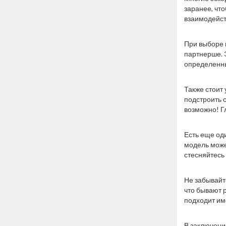
заранее, чт
взаимодейст
При выборе
партнерше. 
определенны
Также стоит 
подстроить 
возможно! Г
Есть еще од
модель може
стесняйтесь
Не забывайт
что бывают 
подходит им
В заключение