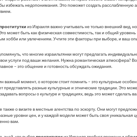
обы избежать недопонимания. Это поможет создать расслабленную 
вием.
проститутки
из Израиля важно учитывать не только внешний вид, но
Это может быть как физическая совместимость, так и общий уровень 
м хобби или увлечениям. Учтите эти факторы при выборе, и ваш опы
упомянуть, что многие израильтянки могут предлагать индивидуальн
свои услуги под ваши желания. Нужна романтическая атмосфера? Во
лавное – это общение и готовность обсуждать ожидания.
ин важный момент, о котором стоит помнить – это культурные особен
т представлять разные культурные и этнические традиции. Это може
 задавать вопросы о культуре и традициях, ведь это может сделать 
е также о визите в местные агентства по эскорту. Они могут предло
разные уровни цен, и у каждой модели может быть своя уникальная ц
енно вам.
, знай, что выбор
проституток
из Израиля требует времени и обдум