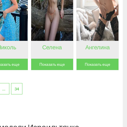
Николь
Селена
Ангелина
казать еще
Показать еще
Показать еще
…
34