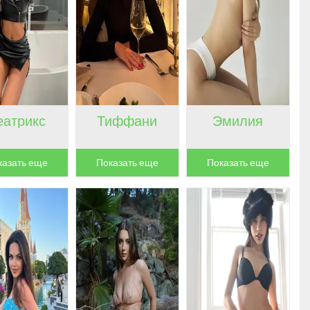
еатрикс
Тиффани
Эмилия
казать еще
Показать еще
Показать еще