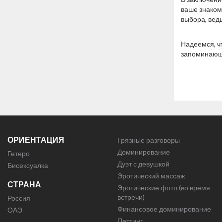
ваше знаком
выбора, ведь
Надеемся, ч
запоминаю
ОРИЕНТАЦИЯ
Грязные разговоры
Доминирование
Гетеро
Дуэт с девушкой
Бисексуалка
Эротический массаж
СТРАНА
Эротические фото (во время
встречи)
Россия
Финансовое доминирование
ОАЭ
Петтинг