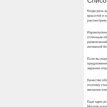
Списо
Когда речь з
красотой и 
рассмотрим,
Израильтянк
отличным об
развлечений
интимной бл
Если вы ищ
предложений
заранее опр
Качество об
поэтому сто
желания кли
Еще один ас
Многие эско