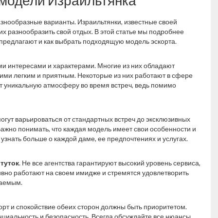
т модели Израильтянка
разнообразные варианты. Израильтянки, известные своей
их разнообразить свой отдых. В этой статье мы подробнее
и предлагают и как выбрать подходящую модель эскорта.
ми интересами и характерами. Многие из них обладают
ними легким и приятным. Некоторые из них работают в сфере
ет уникальную атмосферу во время встреч, ведь помимо
могут варьироваться от стандартных встреч до эксклюзивных
Важно понимать, что каждая модель имеет свои особенности и
знать больше о каждой даме, ее предпочтениях и услугах.
туток
. Не все агентства гарантируют высокий уровень сервиса,
ивно работают на своем имидже и стремятся удовлетворить
ваемым.
орт и спокойствие обеих сторон должны быть приоритетом.
циальность и безопасность. Всегда обсуждайте все нюансы