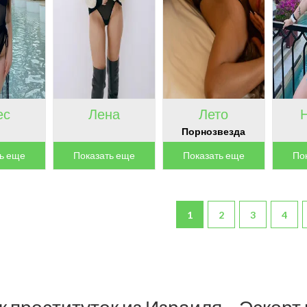
ес
Лена
Лето
Порнозвезда
ь еще
Показать еще
Показать еще
По
1
2
3
4