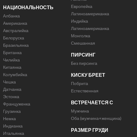
Европейка
НАЦИОНАЛЬНОСТЬ
Латиноамериканка
Албанка
Индийка
Американка
Латиноамериканка
Австралийка
Монголка
Белоруска
Смешанная
Бразильянка
Британка
ПИРСИНГ
Чилийка
Без пирсинга
Китаянка
Колумбийка
КИСКУ БРЕЕТ
Чешка
Побрита
Датчанка
Естественная
Эстонка
ВСТРЕЧАЕТСЯ С
Француженка
Мужчина
Грузинка
Оба (мужчина+женщина)
Немка
Индианка
РАЗМЕР ГРУДИ
Итальянка