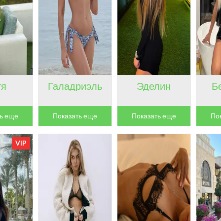
тя
Галадриэль
Эделин
Б
ь еще
Показать еще
Показать еще
По
VIP