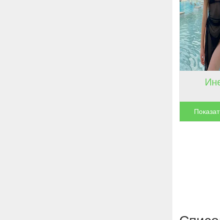
Ин
Показат