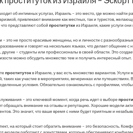
к проституток из Израиля – Эскор
аходит об интимных услугах, Израиль – это место, где можно найти 
харизмой, привлекают внимание как местных, так и туристов, желающ
 что представляют собой
проститутки
из Израиля, какие услуги он
и – это не просто красивые женщины, но и личности с разнообразны
разованием и говорят на нескольких языках, что делает общение с 
, другие – студенты или профессионалы в своей области. Это созда
изости можно обсудить множество тем и получить интересный опыт.
ете
проституток
в Израиле, у вас есть множество вариантов. Услуги 
, таких как участие в мероприятиях, вечеринках или путешествиях. 
еделенные условия. Обязательно ознакомьтесь с профилями, чтобы у
служивания – это ключевой момент, когда речь идет о выборе
прости
ит обращать внимание на отзывы и репутацию. Хорошие модели акт
ентов. Это значит, что ваше время с ними будет приятным и незабы
пект, на который стоит обратить внимание – это безопасность. Комф
рт-модели работают с агентствами, которые обеспечивают конфиден