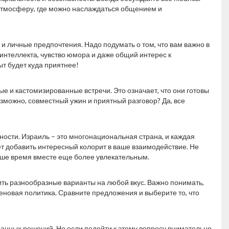
атмосферу, где можно наслаждаться общением и
 и личные предпочтения. Надо подумать о том, что вам важно в
интеллекта, чувство юмора и даже общий интерес к
т будет куда приятнее!
ые и кастомизированные встречи. Это означает, что они готовы
зможно, совместный ужин и приятный разговор? Да, все
ности. Израиль – это многонациональная страна, и каждая
т добавить интересный колорит в ваше взаимодействие. Не
ваше время вместе еще более увлекательным.
жить разнообразные варианты на любой вкус. Важно понимать,
еновая политика. Сравните предложения и выберите то, что
анных решений. Но если подойти к этому вопросу внимательно,