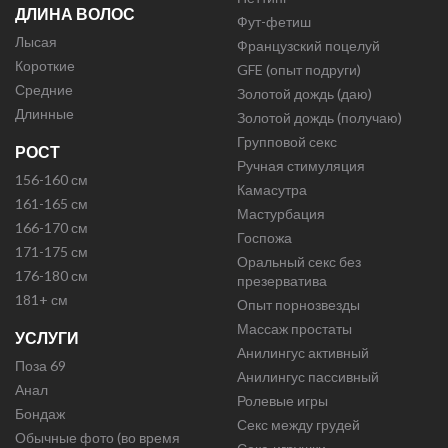
ДЛИНА ВОЛОС
Фут-фетиш
Лысая
Французский поцелуй
Короткие
GFE (опыт подруги)
Средние
Золотой дождь (даю)
Длинные
Золотой дождь (получаю)
Групповой секс
РОСТ
Ручная стимуляция
156-160 см
Камасутра
161-165 см
Мастурбация
166-170 см
Госпожа
171-175 см
Оральный секс без
176-180 см
презерватива
181+ см
Опыт порнозвезды
Массаж простаты
УСЛУГИ
Анилингус активный
Поза 69
Анилингус пассивный
Анал
Ролевые игры
Бондаж
Секс между грудей
Обычные фото (во время