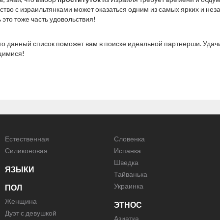
ство с израильтянками может оказаться одним из самых ярких и не
 это тоже часть удовольствия!
то данный список поможет вам в поиске идеальной партнерши. Удачи
щимися!
Естественная
Словенка
Силиконовая
Испанка
Шведка
ЯЗЫКИ
Тайванька
Украинка
ПОЛ
Женщина
ЭТНОС
Дуэт с девушкой
Азиатка